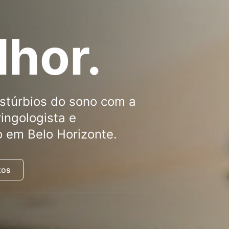
lhor.
istúrbios do sono com a
ingologista e
o em Belo Horizonte.
tos